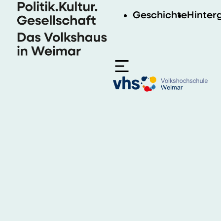
Politik.Kultur.Gesellschaft – Das Volkshaus in Weimar
Geschichte
Hinter
Menü
Geschichte
Hintergrund
vhs-Workshops
Podcast